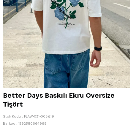
Better Days Baskılı Ekru Oversize
Tişört
Stok Kodu
FLAW-031-005-219
Barkod
:
1592380664969