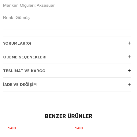
Manken Ölçüleri: Aksesuar
Renk: Gümüş
YORUMLAR
(0)
ÖDEME SEÇENEKLERI
TESLIMAT VE KARGO
İADE VE DEĞIŞIM
BENZER ÜRÜNLER
%68
%68