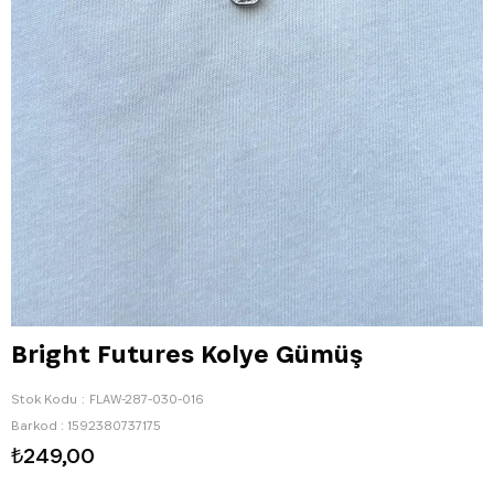
Bright Futures Kolye Gümüş
Stok Kodu
FLAW-287-030-016
Barkod
:
1592380737175
₺249,00