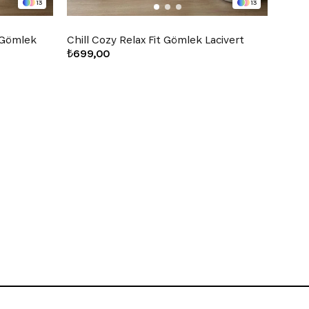
13
13
l Gömlek
Chill Cozy Relax Fit Gömlek Lacivert
Chill
₺699,00
₺699