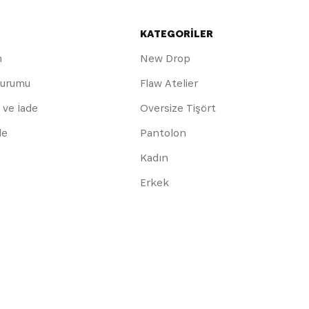
KATEGORİLER
m
New Drop
Durumu
Flaw Atelier
 ve İade
Oversize Tişört
de
Pantolon
Kadın
Erkek