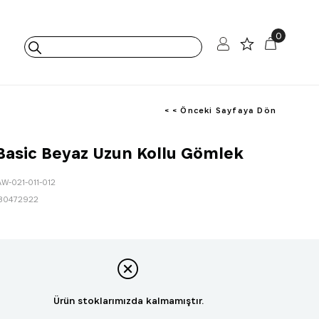
0
< < Önceki Sayfaya Dön
Basic Beyaz Uzun Kollu Gömlek
AW-021-011-012
80472922
Ürün stoklarımızda kalmamıştır.