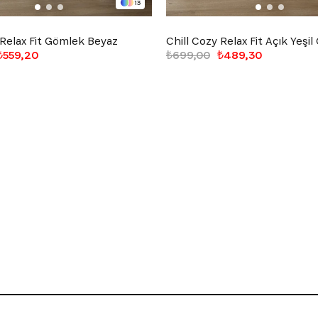
13
 Relax Fit Gömlek Beyaz
Chill Cozy Relax Fit Açık Yeşi
₺559,20
₺699,00
₺489,30