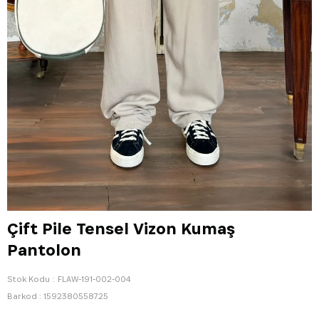
Çift Pile Tensel Vizon Kumaş
Pantolon
Stok Kodu
FLAW-191-002-004
Barkod
:
1592380558725