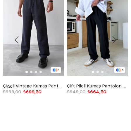
1
8
Çizgili Vintage Kumaş Pantolon Lacivert
Çift Pileli Kumaş Pantolon Siyah
₺999,00
₺699,30
₺949,00
₺664,30