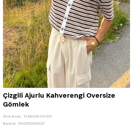
Çizgili Ajurlu Kahverengi Oversize
Gömlek
Stok Kodu
FLAW-214-011-001
Barkod
:
1592380544537