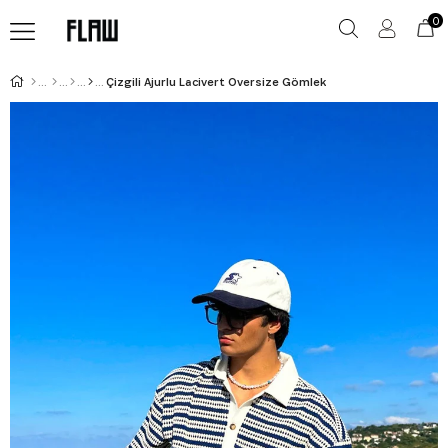
0
Çizgili Ajurlu Lacivert Oversize Gömlek