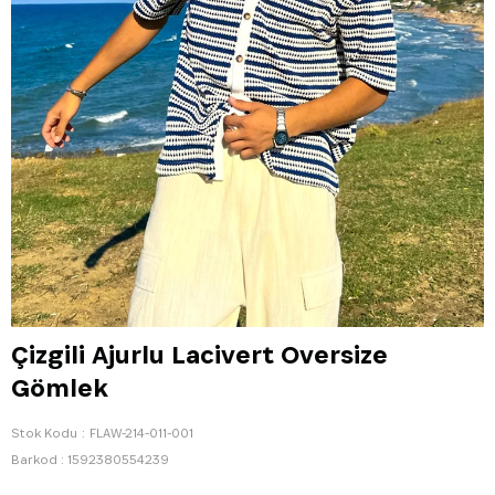
Çizgili Ajurlu Lacivert Oversize
Gömlek
Stok Kodu
FLAW-214-011-001
Barkod
:
1592380554239