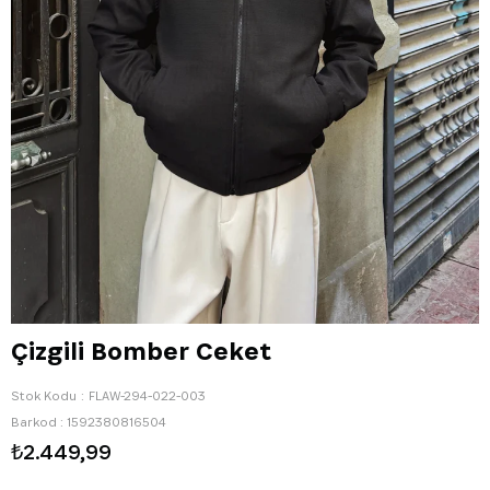
Çizgili Bomber Ceket
Stok Kodu
FLAW-294-022-003
Barkod
:
1592380816504
₺2.449,99