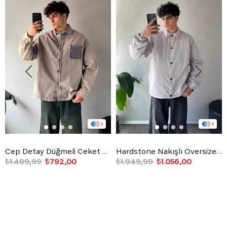
1
1
Cep Detay Düğmeli Ceket Taş Rengi
Hardstone Nakışlı Oversize Ceket Gri
₺1.499,99
₺792,00
₺1.949,99
₺1.056,00