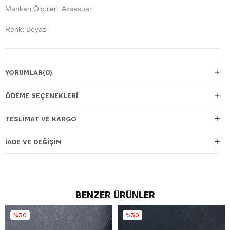
Manken Ölçüleri: Aksesuar
Renk: Beyaz
YORUMLAR
(0)
ÖDEME SEÇENEKLERI
TESLIMAT VE KARGO
İADE VE DEĞIŞIM
BENZER ÜRÜNLER
%30
%30