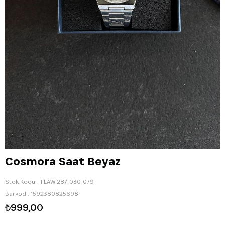
Cosmora Saat Beyaz
Stok Kodu
FLAW-287-030-079
Barkod
:
1592380825698
₺999,00