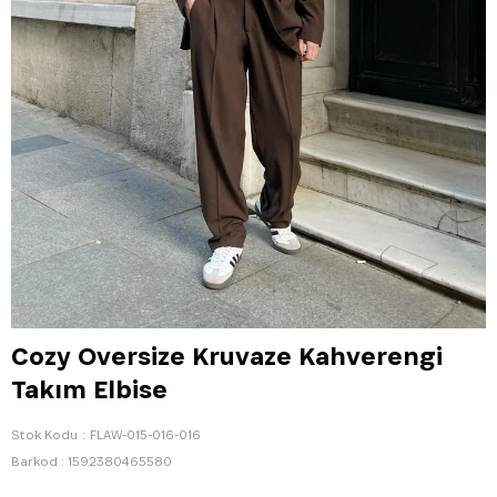
Cozy Oversize Kruvaze Kahverengi
Takım Elbise
Stok Kodu
FLAW-015-016-016
Barkod
:
1592380465580