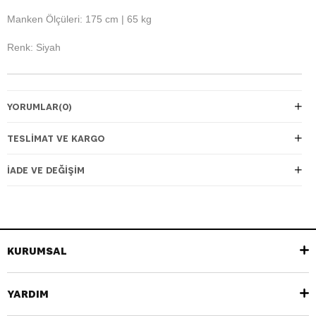
Manken Ölçüleri: 175 cm | 65 kg
Renk: Siyah
YORUMLAR
(0)
TESLIMAT VE KARGO
İADE VE DEĞIŞIM
KURUMSAL
YARDIM