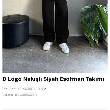
D Logo Nakışlı Siyah Eşofman Takımı
Stok Kodu
FLAW-095-004-012
Barkod
:
1592380626615