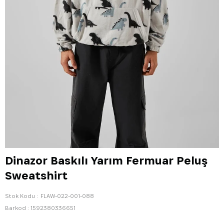
Dinazor Baskılı Yarım Fermuar Peluş
Sweatshirt
Stok Kodu
FLAW-022-001-088
Barkod
:
1592380336651