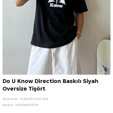
Do U Know Direction Baskılı Siyah
Oversize Tişört
Stok Kodu
FLAW-030-005-064
Barkod
:
1592380533739