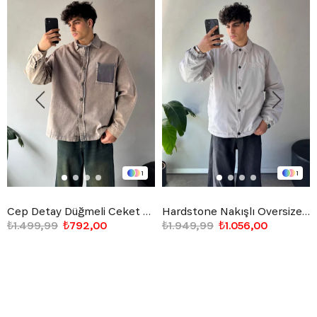
1
1
Cep Detay Düğmeli Ceket Taş Rengi
Hardstone Nakışlı Oversize Ceket Gri
₺1.499,99
₺792,00
₺1.949,99
₺1.056,00