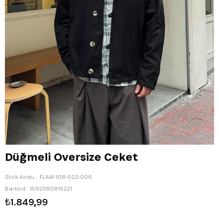
Düğmeli Oversize Ceket
Stok Kodu
FLAW-108-022-006
Barkod
:
1592380816221
₺1.849,99