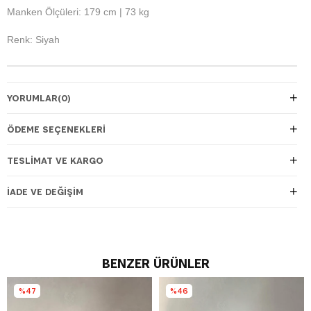
Manken Ölçüleri: 179 cm | 73 kg
Renk: Siyah
YORUMLAR
(0)
ÖDEME SEÇENEKLERI
TESLIMAT VE KARGO
İADE VE DEĞIŞIM
BENZER ÜRÜNLER
%47
%46