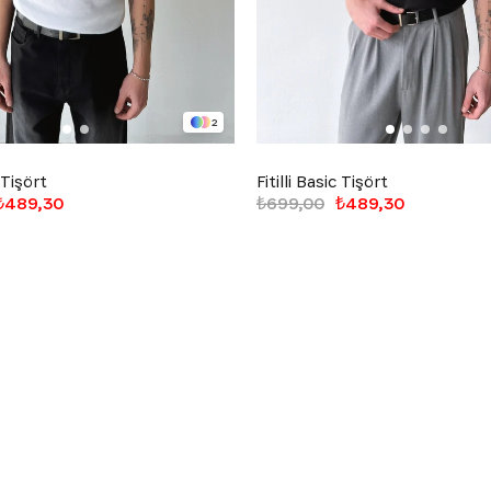
2
c Tişört
Fitilli Basic Tişört
₺489,30
₺699,00
₺489,30