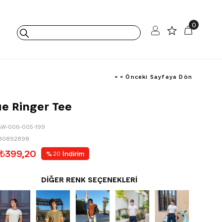
0
< < Önceki Sayfaya Dön
ue Ringer Tee
AW-006-005-199
80892898
₺399,20
%
İndirim
20
DIĞER RENK SEÇENEKLERI