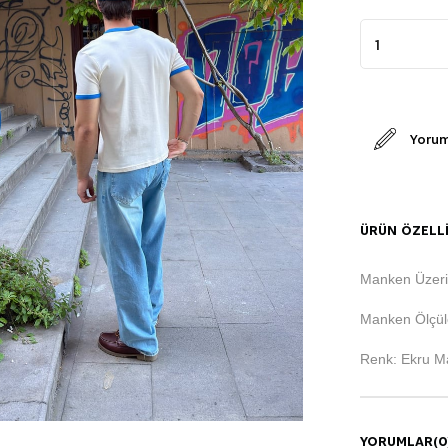
Yorum
ÜRÜN ÖZELLI
Manken Üzeri
Manken Ölçüle
Renk: Ekru M
YORUMLAR
(0