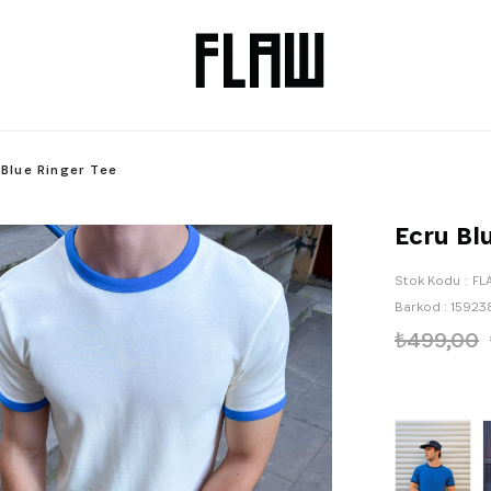
 Blue Ringer Tee
Ecru Bl
Stok Kodu
FL
Barkod
:
15923
₺499,00