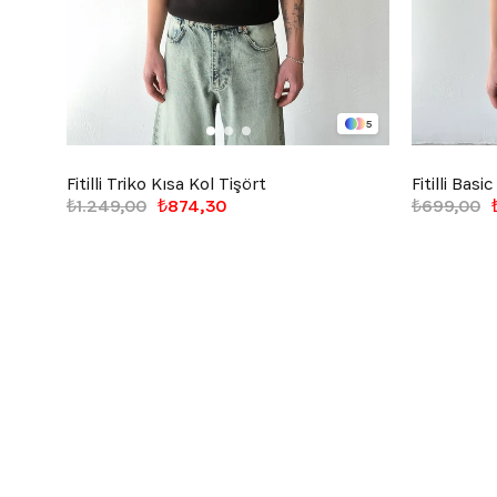
5
Fitilli Triko Kısa Kol Tişört
Fitilli Basi
₺1.249,00
₺874,30
₺699,00