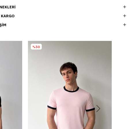
NEKLERI
E KARGO
ŞIM
%30
%5