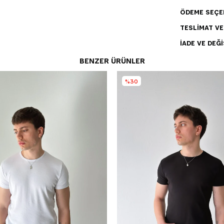
ÖDEME SEÇE
TESLIMAT V
İADE VE DEĞI
BENZER ÜRÜNLER
%30