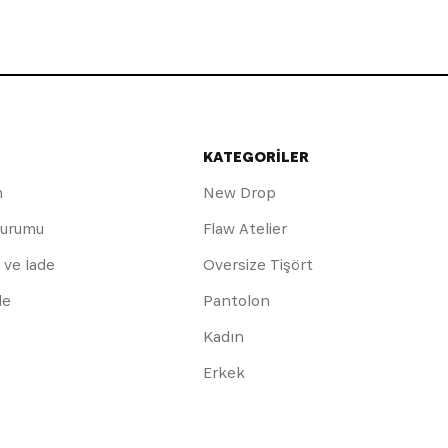
KATEGORİLER
m
New Drop
Durumu
Flaw Atelier
 ve İade
Oversize Tişört
de
Pantolon
Kadın
Erkek