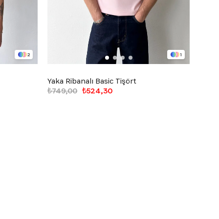
2
1
Yaka Ribanalı Basic Tişört
Fitill
₺749,00
₺524,30
₺1.24