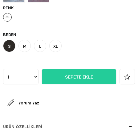
RENK
BEDEN
S
M
L
XL
Yorum Yaz
ÜRÜN ÖZELLIKLERI