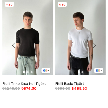
%30
%30
5
2
Fitilli Triko Kısa Kol Tişört
Fitilli Basic Tişört
₺1.249,00
₺874,30
₺699,00
₺489,30