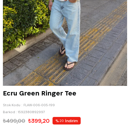
Ecru Green Ringer Tee
Stok Kodu
FLAW-006-005-199
Barkod
:
1592380892997
₺499,00
₺399,20
%
İndirim
20