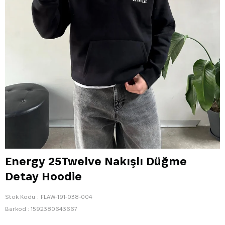
Energy 25Twelve Nakışlı Düğme
Detay Hoodie
Stok Kodu
FLAW-191-038-004
Barkod
:
1592380643667