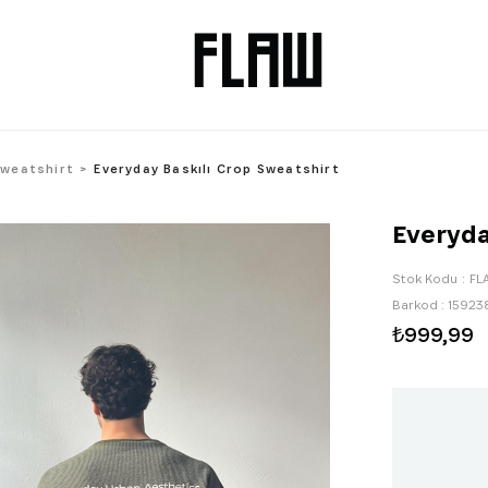
Sweatshirt
Everyday Baskılı Crop Sweatshirt
Everyda
Stok Kodu
FL
Barkod
:
15923
₺999,99