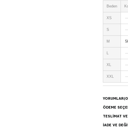
Beden
Ko
XS
S
M
5
L
XL
XXL
YORUMLAR
(0
ÖDEME SEÇE
TESLIMAT V
İADE VE DEĞI