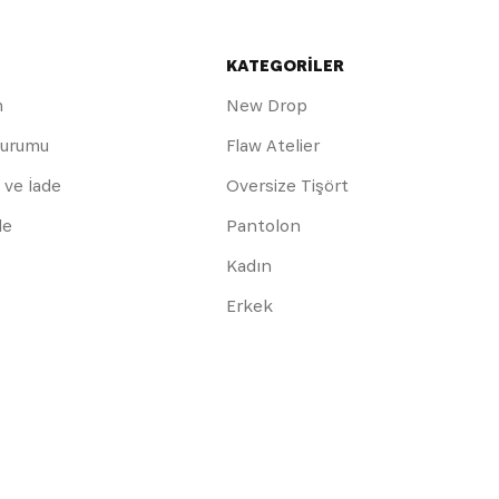
KATEGORİLER
m
New Drop
Durumu
Flaw Atelier
 ve İade
Oversize Tişört
de
Pantolon
Kadın
Erkek