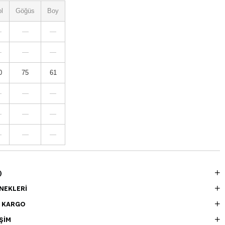
l
Göğüs
Boy
—
—
—
—
—
—
0
75
61
—
—
—
—
—
—
—
—
—
)
NEKLERI
E KARGO
ŞIM