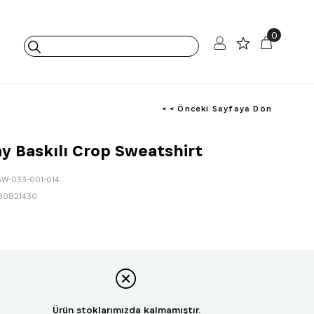
0
< < Önceki Sayfaya Dön
y Baskılı Crop Sweatshirt
AW-033-001-014
80821430
Ürün stoklarımızda kalmamıştır.