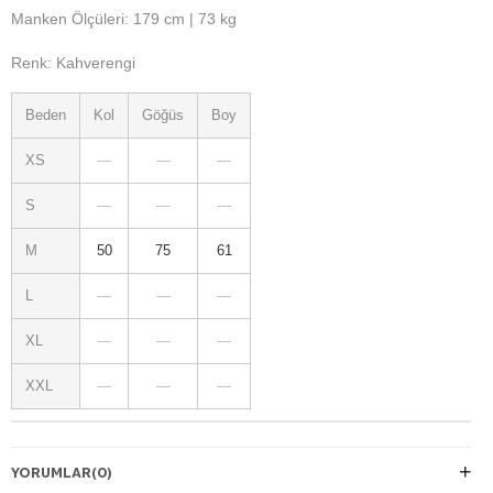
Manken Ölçüleri: 179 cm | 73 kg
Renk: Kahverengi
Beden
Kol
Göğüs
Boy
XS
—
—
—
S
—
—
—
M
50
75
61
L
—
—
—
XL
—
—
—
XXL
—
—
—
YORUMLAR
(0)