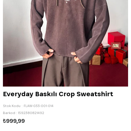
Everyday Baskılı Crop Sweatshirt
Stok Kodu
FLAW-033-001-014
Barkod
:
1592380821492
₺999,99