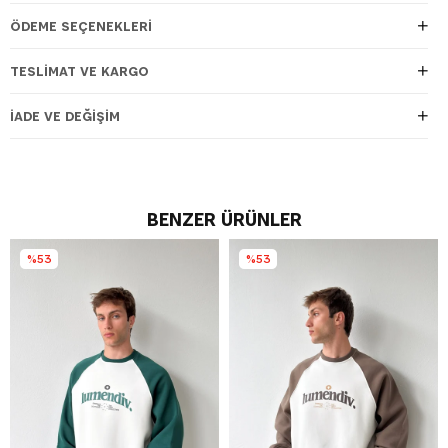
ÖDEME SEÇENEKLERI
TESLIMAT VE KARGO
İADE VE DEĞIŞIM
BENZER ÜRÜNLER
%53
%53