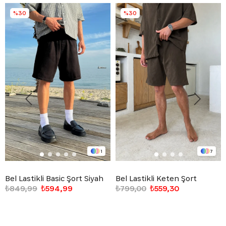
%30
%30
1
7
Bel Lastikli Basic Şort Siyah
Bel Lastikli Keten Şort
₺849,99
₺594,99
₺799,00
₺559,30