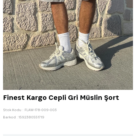
Finest Kargo Cepli Gri Müslin Şort
Stok Kodu
FLAW-178-009-003
Barkod
:
1592380551719