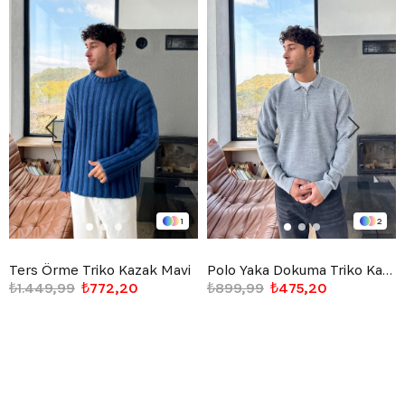
1
2
Ters Örme Triko Kazak Mavi
Polo Yaka Dokuma Triko Kazak Gri
₺1.449,99
₺772,20
₺899,99
₺475,20