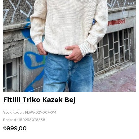
Fitilli Triko Kazak Bej
Stok Kodu
FLAW-021-007-014
Barkod
:
1592380785381
₺999,00