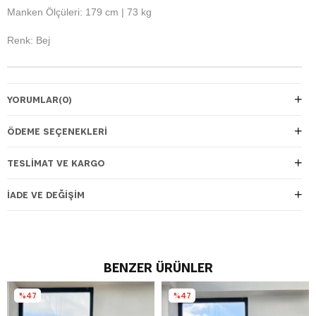
Manken Ölçüleri: 179 cm | 73 kg
Renk: Bej
YORUMLAR
(0)
ÖDEME SEÇENEKLERI
TESLIMAT VE KARGO
İADE VE DEĞIŞIM
BENZER ÜRÜNLER
%47
%47