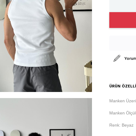
Yorum
ÜRÜN ÖZELLI
Manken Üzeri
Manken Ölçüle
Renk: Beyaz