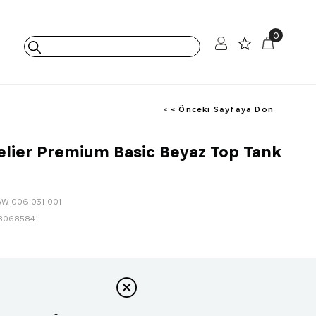
0
< < Önceki Sayfaya Dön
elier Premium Basic Beyaz Top Tank
AW-006-031-001
80685841