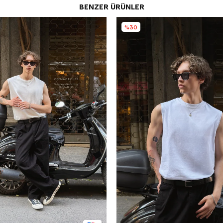
BENZER ÜRÜNLER
%30