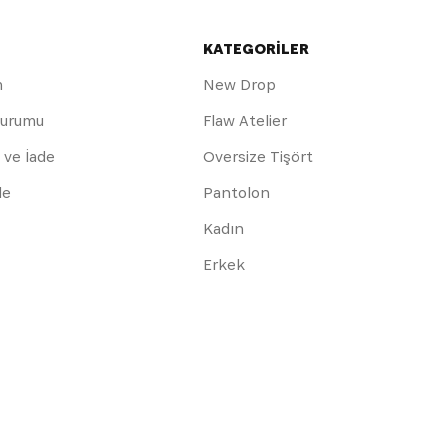
KATEGORİLER
m
New Drop
Durumu
Flaw Atelier
 ve İade
Oversize Tişört
de
Pantolon
Kadın
Erkek