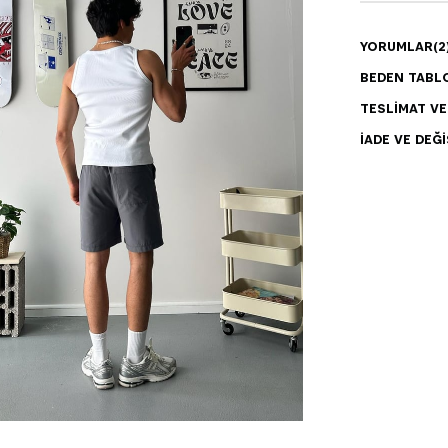
YORUMLAR
(2
BEDEN TABL
TESLIMAT V
İADE VE DEĞI