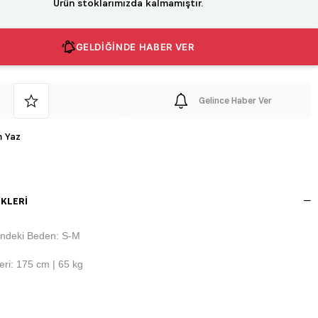
Ürün stoklarımızda kalmamıştır.
GELDİĞİNDE HABER VER
Gelince Haber Ver
 Yaz
KLERI
ndeki Beden: S-M
ri: 175 cm | 65 kg