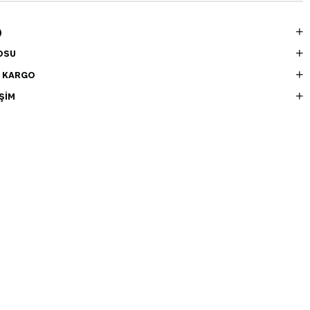
)
OSU
E KARGO
ŞIM