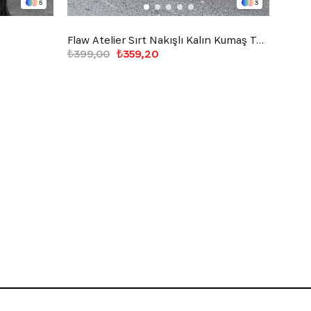
5
3
Flaw Atelier Sırt Nakışlı Kalın Kumaş Top Tank Atlet
₺399,00
₺359,20