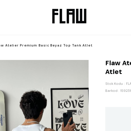
aw Atelier Premium Basic Beyaz Top Tank Atlet
Flaw At
Atlet
Stok Kodu
FL
Barkod
:
15923