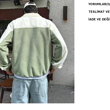
YORUMLAR
(1)
TESLIMAT V
İADE VE DEĞI