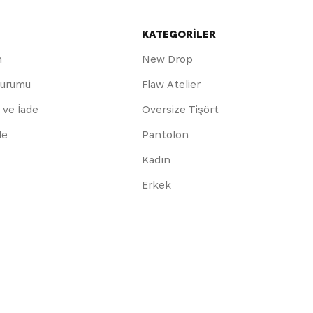
KATEGORİLER
m
New Drop
Durumu
Flaw Atelier
 ve İade
Oversize Tişört
de
Pantolon
Kadın
Erkek