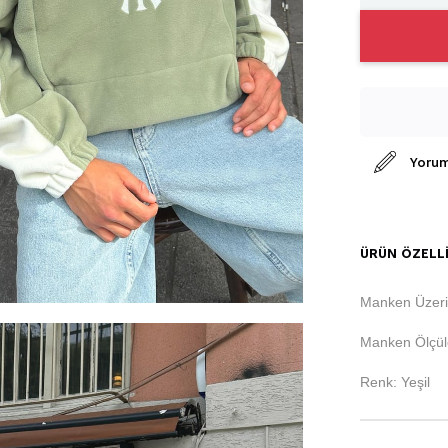
Yorum
ÜRÜN ÖZELLI
Manken Üzeri
Manken Ölçüle
Renk: Yeşil