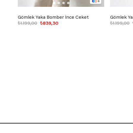
6
Gömlek Yaka Bomber İnce Ceket
Gömlek Ya
₺1.199,00
₺839,30
₺1.199,00