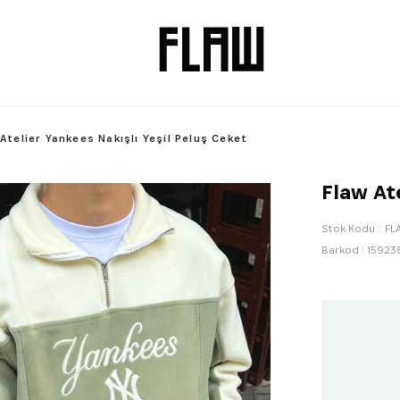
Atelier Yankees Nakışlı Yeşil Peluş Ceket
Flaw At
Stok Kodu
FL
Barkod
:
15923