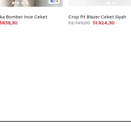
6
ka Bomber İnce Ceket
Crop Fit Blazer Ceket Siyah
₺839,30
₺2.749,00
₺1.924,30