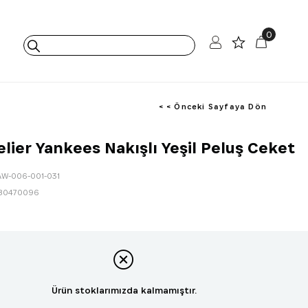
0
< < Önceki Sayfaya Dön
elier Yankees Nakışlı Yeşil Peluş Ceket
AW-006-001-031
80470096
Ürün stoklarımızda kalmamıştır.