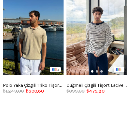
2
1
Polo Yaka Çizgili Triko Tişört Bej
Düğmeli Çizgili Tişört Lacivert
₺1.249,00
₺600,60
₺899,00
₺475,20