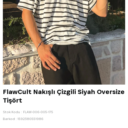
FlawCult Nakışlı Çizgili Siyah Oversize
Tişört
Stok Kodu
FLAW-006-005-175
Barkod
:
1592380551986