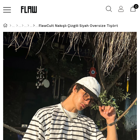
0
FlawCult Nakışlı Çizgili Siyah Oversize Tişört