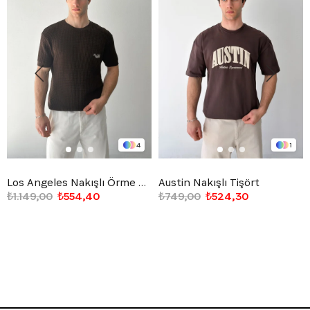
4
1
Los Angeles Nakışlı Örme Triko Tişört
Austin Nakışlı Tişört
₺1.149,00
₺554,40
₺749,00
₺524,30