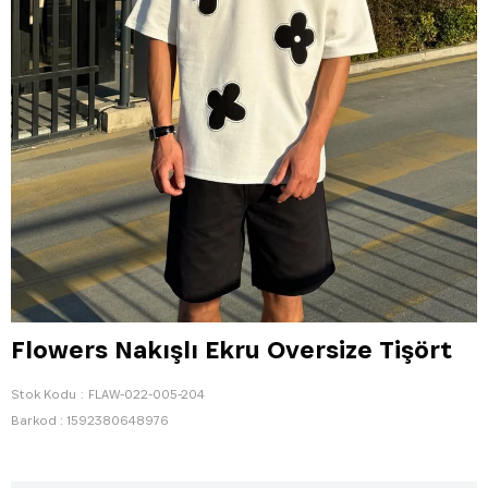
Flowers Nakışlı Ekru Oversize Tişört
Stok Kodu
FLAW-022-005-204
Barkod
:
1592380648976