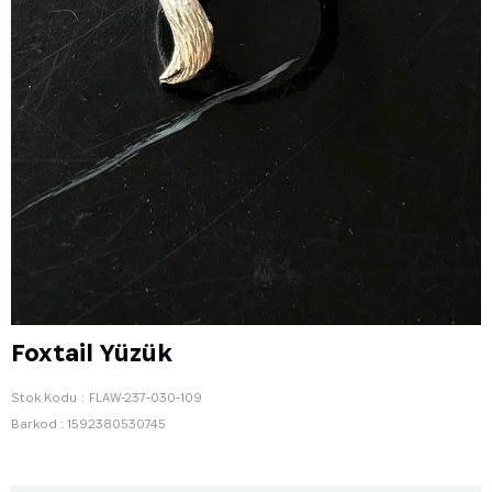
Foxtail Yüzük
Stok Kodu
FLAW-237-030-109
Barkod
:
1592380530745