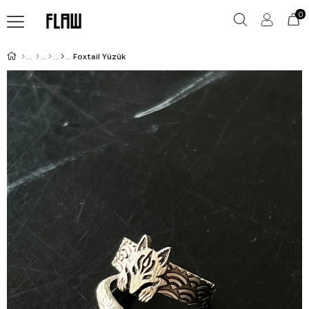
0
Foxtail Yüzük