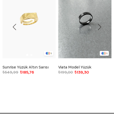
1
1
Sunrise Yüzük Altın Sarısı
Viata Model Yüzük
₺549,99
₺185,76
₺199,00
₺139,30