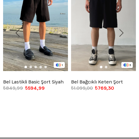
1
3
Bel Lastikli Basic Şort Siyah
Bel Bağcıklı Keten Şort
₺849,99
₺594,99
₺1.099,00
₺769,30