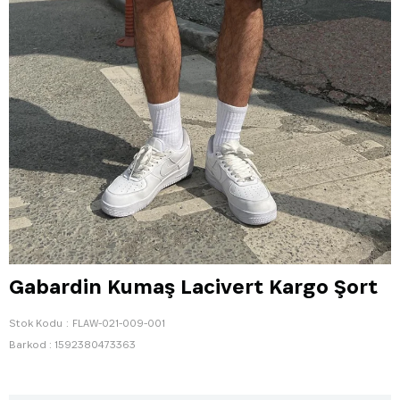
Gabardin Kumaş Lacivert Kargo Şort
Stok Kodu
FLAW-021-009-001
Barkod
:
1592380473363