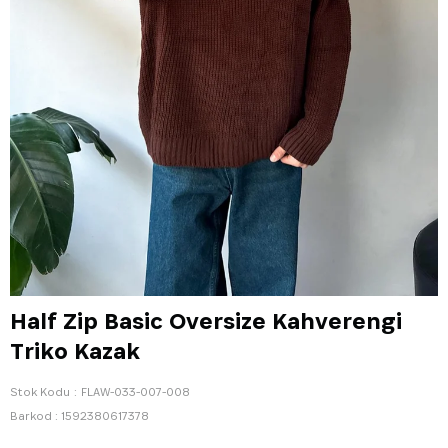
Half Zip Basic Oversize Kahverengi
Triko Kazak
Stok Kodu
FLAW-033-007-008
Barkod
:
1592380617378