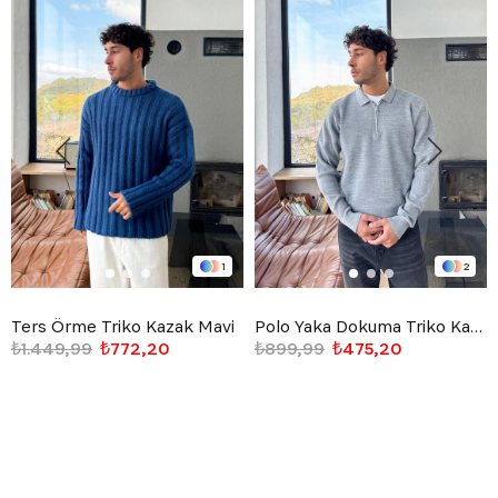
1
2
Ters Örme Triko Kazak Mavi
Polo Yaka Dokuma Triko Kazak Gri
₺1.449,99
₺772,20
₺899,99
₺475,20