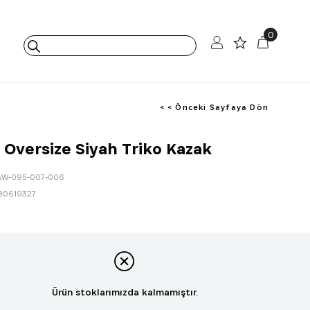
0
< < Önceki Sayfaya Dön
p Oversize Siyah Triko Kazak
AW-095-007-006
80619327
Ürün stoklarımızda kalmamıştır.