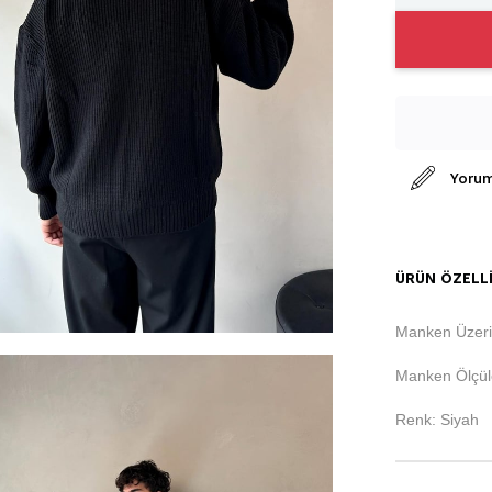
Yorum
ÜRÜN ÖZELLI
Manken Üzeri
Manken Ölçüle
Renk: Siyah