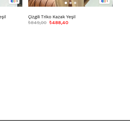
3
1
şil
Çizgili Triko Kazak Yeşil
Half 
₺849,00
₺488,40
₺949