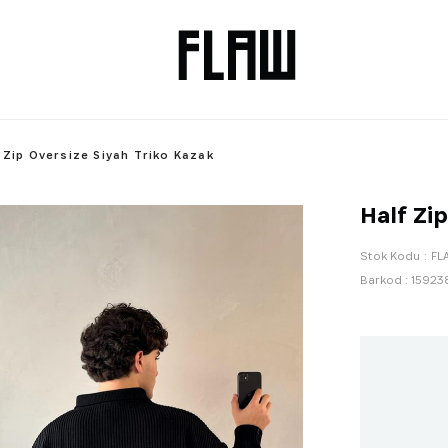
 Zip Oversize Siyah Triko Kazak
Half Zi
Stok Kodu
FL
Barkod
:
15923