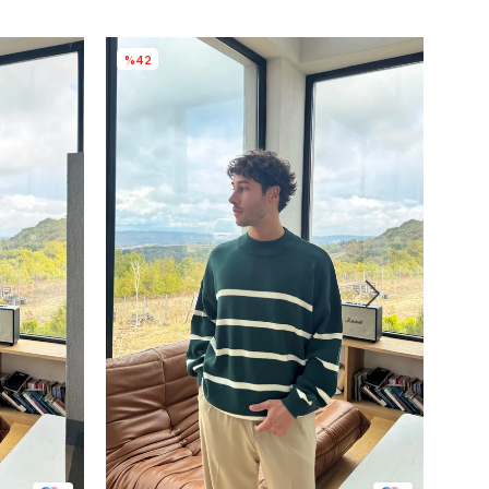
%42
%4