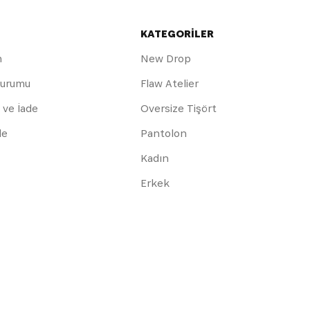
KATEGORİLER
m
New Drop
Durumu
Flaw Atelier
 ve İade
Oversize Tişört
de
Pantolon
Kadın
Erkek