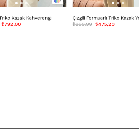
1
 Triko Kazak Kahverengi
Çizgili Fermuarlı Triko Kazak Ye
₺792,00
₺899,99
₺475,20