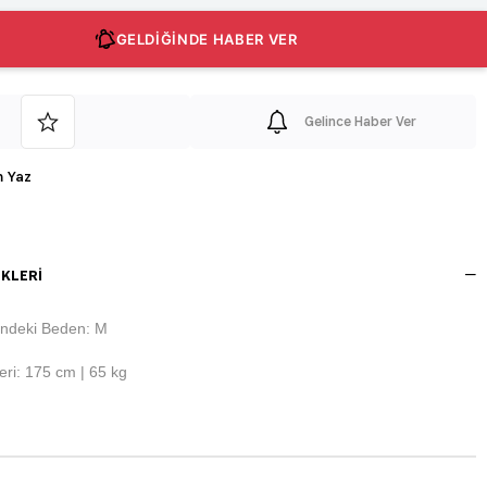
GELDİĞİNDE HABER VER
Gelince Haber Ver
 Yaz
KLERI
ndeki Beden: M
ri: 175 cm | 65 kg