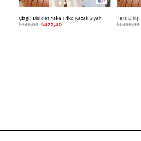
1
Çizgili Bisiklet Yaka Triko Kazak Siyah
Ters Dikiş
₺749,00
₺422,40
₺1.499,99