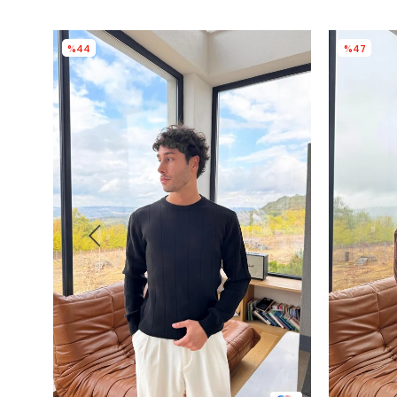
%44
%47