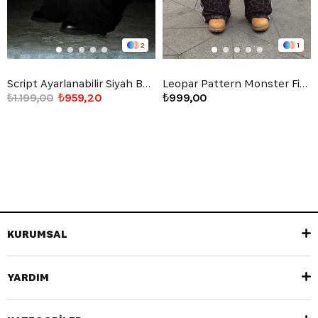
2
1
Script Ayarlanabilir Siyah Baggy Eşofman Altı
Leopar Pattern Monster Fit Sweatpants
₺1.199,00
₺959,20
₺999,00
KURUMSAL
YARDIM