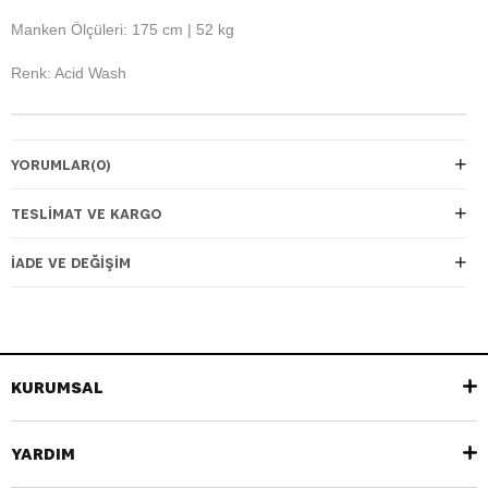
Manken Ölçüleri: 175 cm | 52 kg
Renk: Acid Wash
YORUMLAR
(0)
TESLIMAT VE KARGO
İADE VE DEĞIŞIM
KURUMSAL
YARDIM