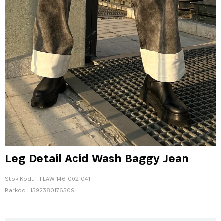
Leg Detail Acid Wash Baggy Jean
Stok Kodu
FLAW-146-002-041
Barkod
:
1592380176509