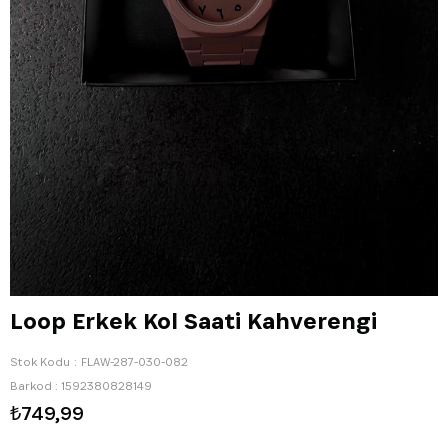
Loop Erkek Kol Saati Kahverengi
Stok Kodu
FLAW-287-030-082
Barkod
:
1592380828149
₺749,99