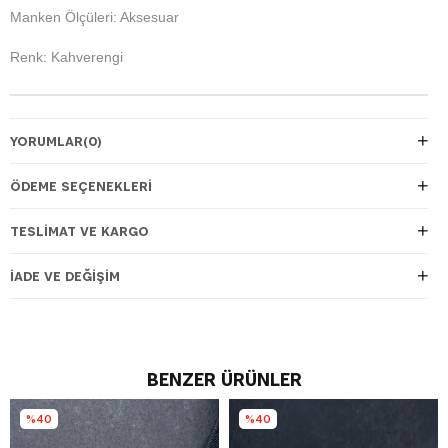
Manken Ölçüleri: Aksesuar
Renk: Kahverengi
YORUMLAR
(0)
ÖDEME SEÇENEKLERI
TESLIMAT VE KARGO
İADE VE DEĞIŞIM
BENZER ÜRÜNLER
%40
%40