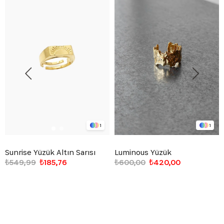
1
1
Sunrise Yüzük Altın Sarısı
Luminous Yüzük
₺549,99
₺185,76
₺600,00
₺420,00