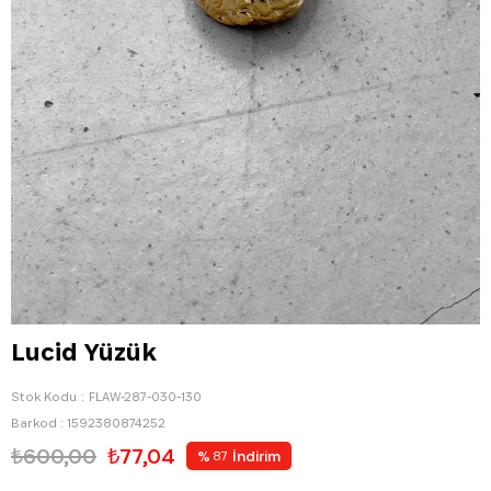
Lucid Yüzük
Stok Kodu
FLAW-287-030-130
Barkod
:
1592380874252
₺600,00
₺77,04
%
İndirim
87