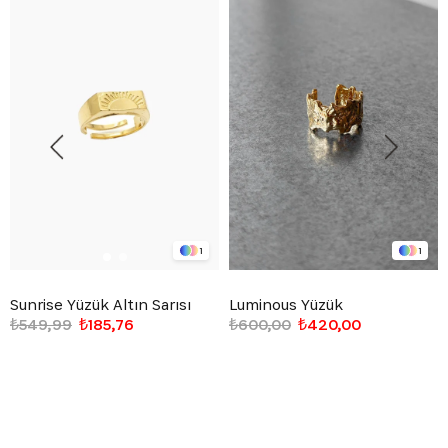
1
1
Sunrise Yüzük Altın Sarısı
Luminous Yüzük
₺549,99
₺185,76
₺600,00
₺420,00