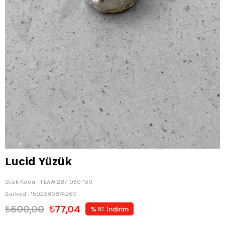
Lucid Yüzük
Stok Kodu
FLAW-287-030-130
Barkod
:
1592380874269
₺600,00
₺77,04
%
İndirim
87