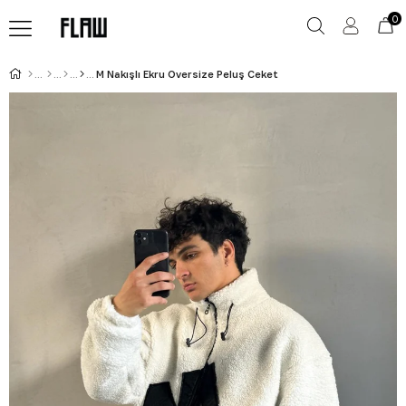
0
M Nakışlı Ekru Oversize Peluş Ceket