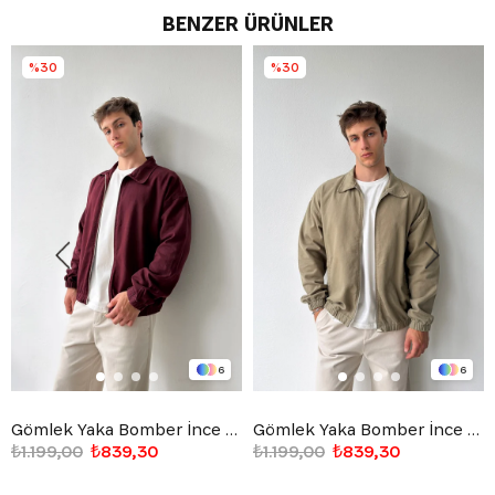
BENZER ÜRÜNLER
%30
%30
6
6
Gömlek Yaka Bomber İnce Ceket
Gömlek Yaka Bomber İnce Ceket
₺1.199,00
₺839,30
₺1.199,00
₺839,30