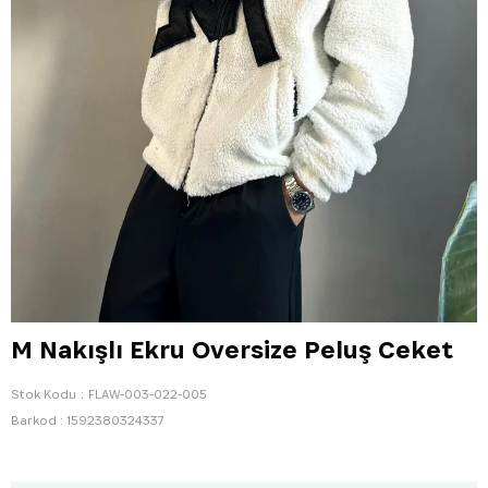
M Nakışlı Ekru Oversize Peluş Ceket
Stok Kodu
FLAW-003-022-005
Barkod
:
1592380324337