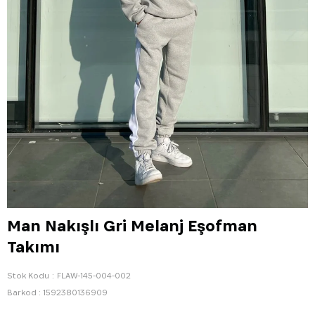
Man Nakışlı Gri Melanj Eşofman
Takımı
Stok Kodu
FLAW-145-004-002
Barkod
:
1592380136909