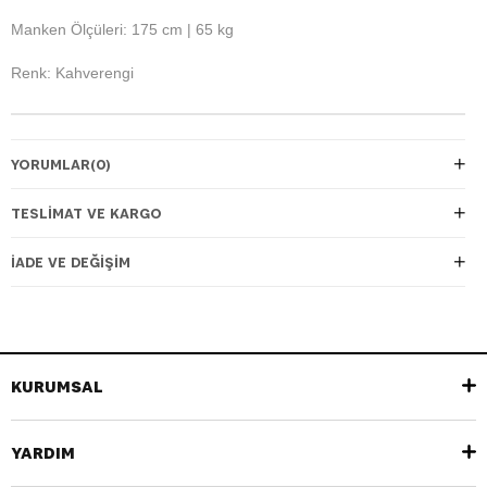
Manken Ölçüleri: 175 cm | 65 kg
Renk: Kahverengi
YORUMLAR
(0)
TESLIMAT VE KARGO
İADE VE DEĞIŞIM
KURUMSAL
YARDIM