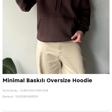
Minimal Baskılı Oversize Hoodie
Stok Kodu
FLAW-009-038-008
Barkod
:
1592380588319