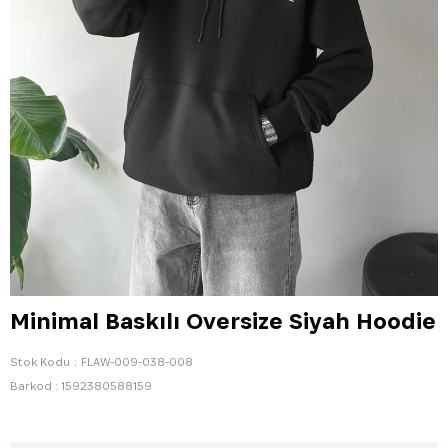
Minimal Baskılı Oversize Siyah Hoodie
Stok Kodu
FLAW-009-038-008
Barkod
:
1592380588159