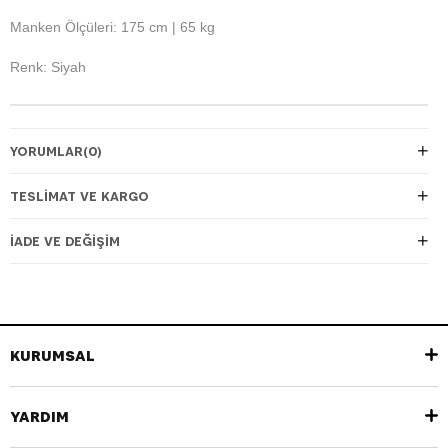
Manken Ölçüleri: 175 cm | 65 kg
Renk: Siyah
YORUMLAR
(0)
TESLIMAT VE KARGO
İADE VE DEĞIŞIM
KURUMSAL
YARDIM