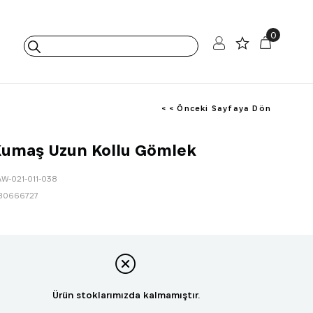
0
< < Önceki Sayfaya Dön
Kumaş Uzun Kollu Gömlek
AW-021-011-038
80666727
Ürün stoklarımızda kalmamıştır.