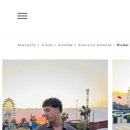
Anasayfa
Erkek
Gömlek
Oversize Gömlek
Modal