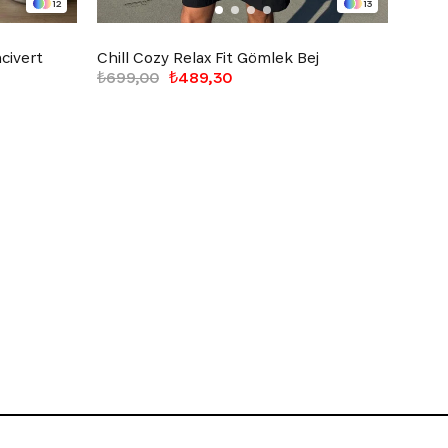
12
13
acivert
Chill Cozy Relax Fit Gömlek Bej
Chill
₺699,00
₺489,30
₺699