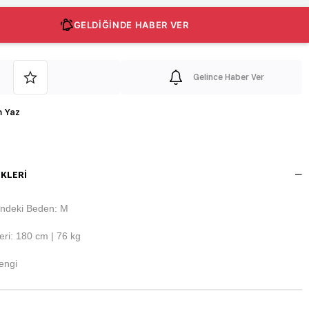
GELDİĞİNDE HABER VER
Gelince Haber Ver
 Yaz
KLERI
ndeki Beden: M
ri: 180 cm | 76 kg
engi