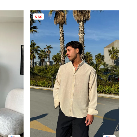
%30
%3