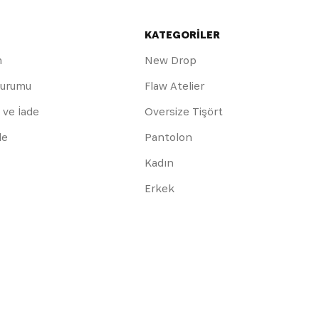
KATEGORİLER
m
New Drop
Durumu
Flaw Atelier
 ve İade
Oversize Tişört
de
Pantolon
Kadın
Erkek