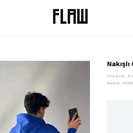
Nakışlı
Stok Kodu
FL
Barkod
:
15923