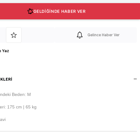
GELDİĞİNDE HABER VER
Gelince Haber Ver
 Yaz
KLERI
ndeki Beden: M
ri: 175 cm | 65 kg
avi