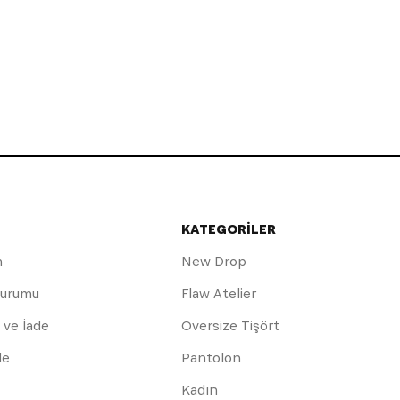
KATEGORİLER
m
New Drop
Durumu
Flaw Atelier
 ve İade
Oversize Tişört
de
Pantolon
Kadın