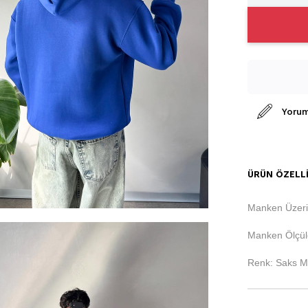
Yorum
ÜRÜN ÖZELLI
Manken Üzeri
Manken Ölçüle
Renk: Saks M