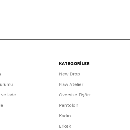
KATEGORİLER
m
New Drop
Durumu
Flaw Atelier
 ve İade
Oversize Tişört
de
Pantolon
Kadın
Erkek