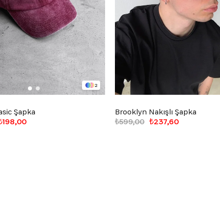
2
asic Şapka
Brooklyn Nakışlı Şapka
₺198,00
₺599,00
₺237,60