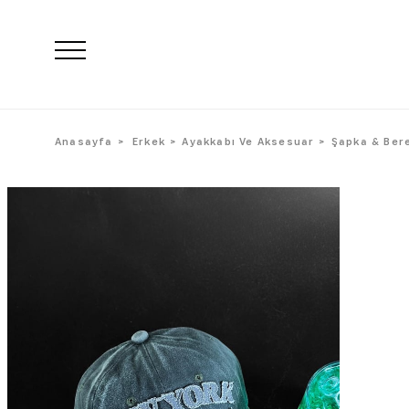
Anasayfa
Erkek
Ayakkabı Ve Aksesuar
Şapka & Ber