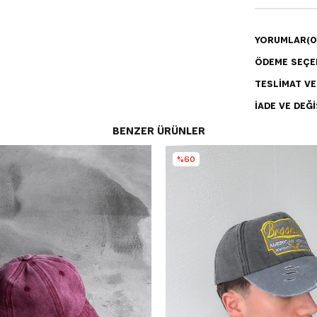
YORUMLAR
(0
ÖDEME SEÇE
TESLIMAT V
İADE VE DEĞI
BENZER ÜRÜNLER
%60