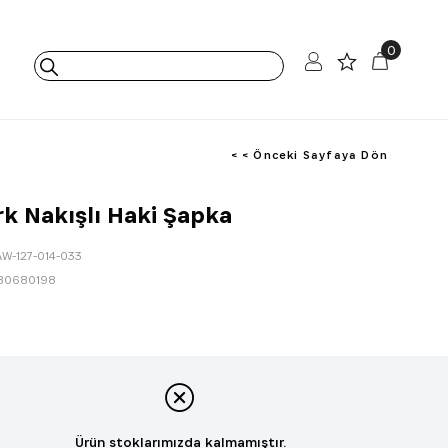
0
< < Önceki Sayfaya Dön
k Nakışlı Haki Şapka
AW-127-014-033
80680198
Ürün stoklarımızda kalmamıştır.