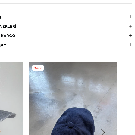
)
NEKLERI
E KARGO
ŞIM
%52
%4