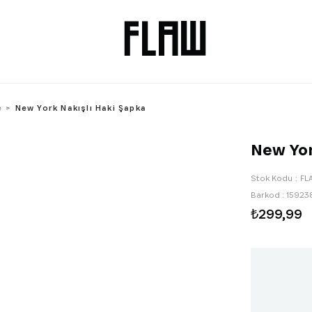
e
New York Nakışlı Haki Şapka
New Yor
Stok Kodu
FL
Barkod
:
15923
₺299,99