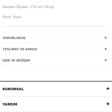
Manken Ölçüleri: 175 cm | 65 kg
Renk: Siyah
YORUMLAR
(0)
TESLIMAT VE KARGO
İADE VE DEĞIŞIM
KURUMSAL
YARDIM