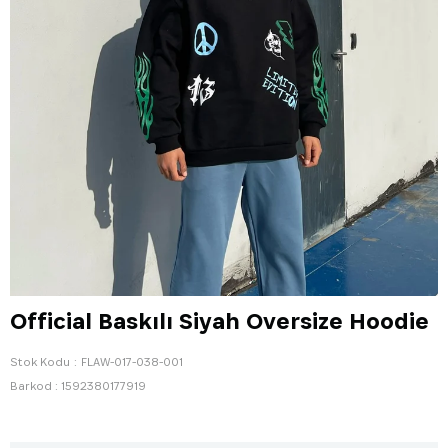
Official Baskılı Siyah Oversize Hoodie
Stok Kodu
FLAW-017-038-001
Barkod
:
1592380177919