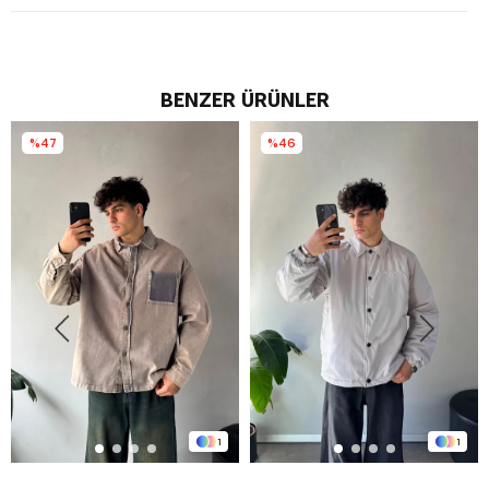
BENZER ÜRÜNLER
%47
%46
1
1