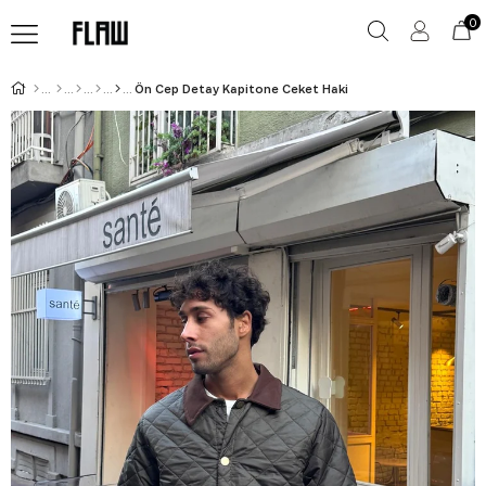
0
Ön Cep Detay Kapitone Ceket Haki