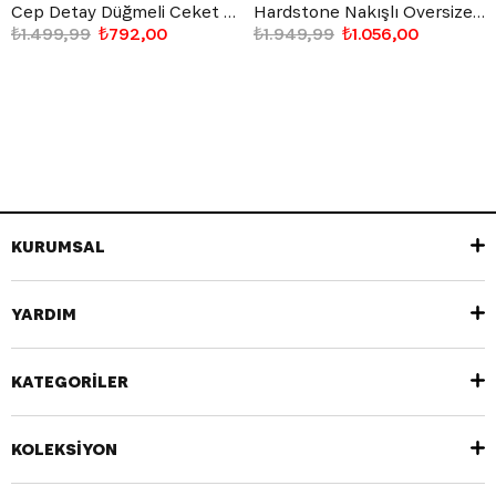
Cep Detay Düğmeli Ceket Taş Rengi
Hardstone Nakışlı Oversize Ceket Gri
₺1.499,99
₺792,00
₺1.949,99
₺1.056,00
KURUMSAL
YARDIM
KATEGORİLER
KOLEKSİYON