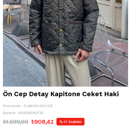
Ön Cep Detay Kapitone Ceket Haki
Stok Kodu
FLAW-214-022-013
Barkod
:
1592380742735
₺1.599,00
₺908,42
%
İndirim
43