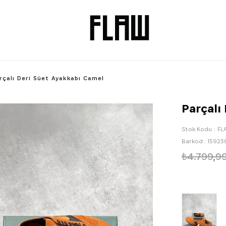
rçalı Deri Süet Ayakkabı Camel
Parçalı
Stok Kodu
FL
Barkod
:
15923
₺4.799,9