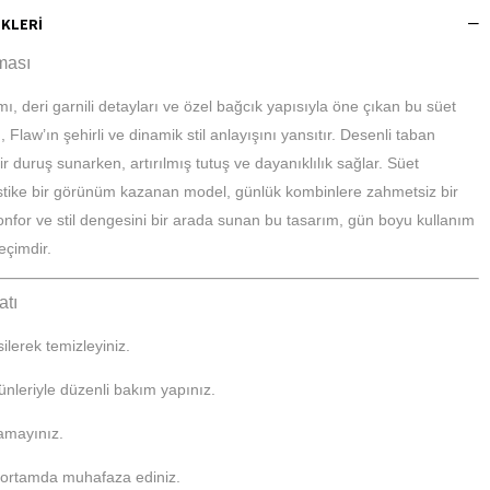
KLERI
ması
mı, deri garnili detayları ve özel bağcık yapısıyla öne çıkan bu süet
 Flaw’ın şehirli ve dinamik stil anlayışını yansıtır. Desenli taban
ir duruş sunarken, artırılmış tutuş ve dayanıklılık sağlar. Süet
istike bir görünüm kazanan model, günlük kombinlere zahmetsiz bir
Konfor ve stil dengesini bir arada sunan bu tasarım, gün boyu kullanım
seçimdir.
atı
silerek temizleyiniz.
ünleriyle düzenli bakım yapınız.
amayınız.
 ortamda muhafaza ediniz.