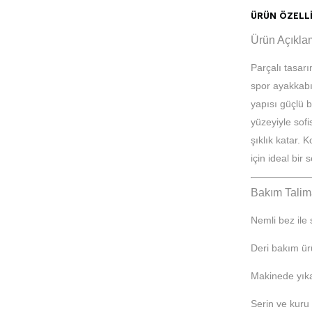
ÜRÜN ÖZELLI
Ürün Açıkla
Parçalı tasarı
spor ayakkabı,
yapısı güçlü b
yüzeyiyle sof
şıklık katar. 
için ideal bir 
Bakım Talim
Nemli bez ile 
Deri bakım ür
Makinede yık
Serin ve kuru