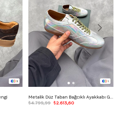
3
1
engi
Metalik Düz Taban Bağcıklı Ayakkabı Gümüş
Süet 
₺4.799,99
₺2.613,60
₺3.8