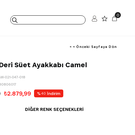
0
< < Önceki Sayfaya Dön
 Deri Süet Ayakkabı Camel
AW-021-047-018
80806017
9
₺2.879,99
%
İndirim
40
DIĞER RENK SEÇENEKLERI