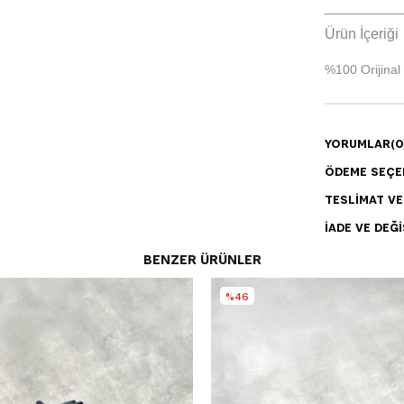
Ürün İçeriği
%100 Orijinal
YORUMLAR
(0
ÖDEME SEÇE
TESLIMAT V
İADE VE DEĞI
BENZER ÜRÜNLER
%46