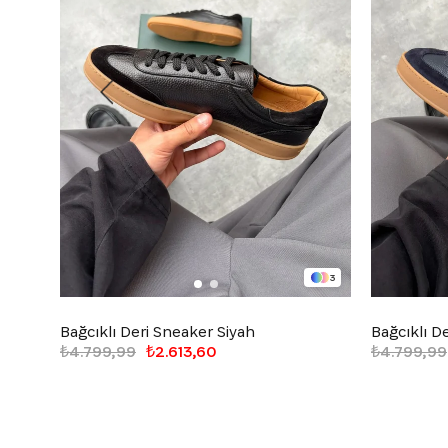
3
Bağcıklı Deri Sneaker Siyah
Bağcıklı D
₺4.799,99
₺2.613,60
₺4.799,99