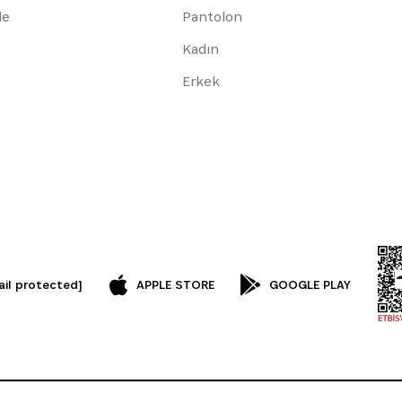
de
Pantolon
Kadın
Erkek
ail protected]
APPLE STORE
GOOGLE PLAY