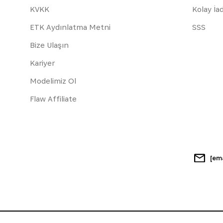
KVKK
Kolay İa
ETK Aydınlatma Metni
SSS
Bize Ulaşın
Kariyer
Modelimiz Ol
Flaw Affiliate
[em