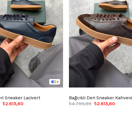
3
eri Sneaker Lacivert
Bağcıklı Deri Sneaker Kahver
₺2.613,60
₺4.799,99
₺2.613,60