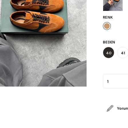
RENK
BEDEN
40
41
Yorum