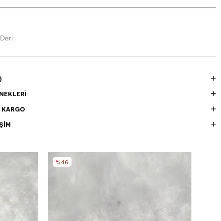
 Deri
)
NEKLERI
E KARGO
ŞIM
%46
%4