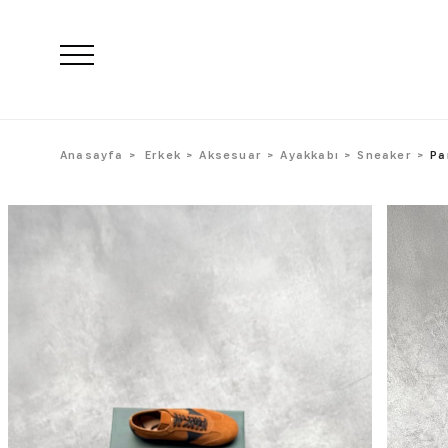
Anasayfa
Erkek
Aksesuar
Ayakkabı
Sneaker
Pa