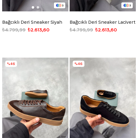
3
3
Bağcıklı Deri Sneaker Siyah
Bağcıklı Deri Sneaker Lacivert
₺4.799,99
₺2.613,60
₺4.799,99
₺2.613,60
%46
%46