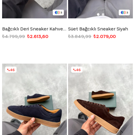
3
3
Bağcıklı Deri Sneaker Kahverengi
Süet Bağcıklı Sneaker Siyah
₺4.799,99
₺2.613,60
₺3.849,99
₺2.079,00
%46
%46