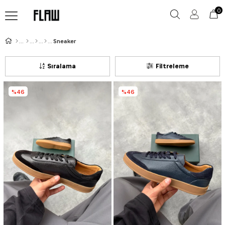
0
Sneaker
Sıralama
Filtreleme
%46
%46