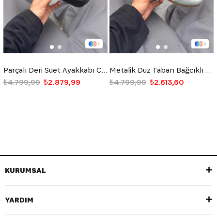
1
1
Parçalı Deri Süet Ayakkabı Camel
Metalik Düz Taban Bağcıklı Ayakkabı Gümüş
₺4.799,99
₺2.879,99
₺4.799,99
₺2.613,60
KURUMSAL
YARDIM