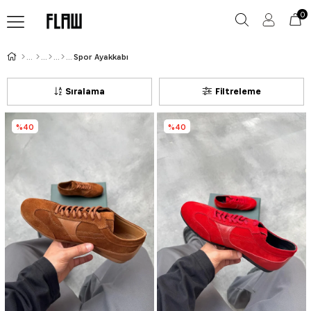
0
Spor Ayakkabı
Sıralama
Filtreleme
%40
%40