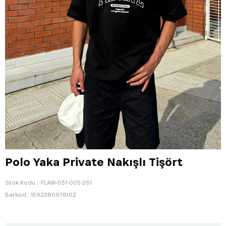
Polo Yaka Private Nakışlı Tişört
Stok Kodu
FLAW-031-005-261
Barkod
:
1592380678102