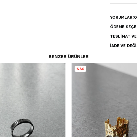
YORUMLAR
(0
ÖDEME SEÇE
TESLIMAT V
İADE VE DEĞI
BENZER ÜRÜNLER
%30