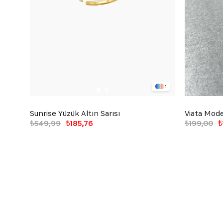
1
Sunrise Yüzük Altın Sarısı
Viata Mode
₺549,99
₺185,76
₺199,00
₺