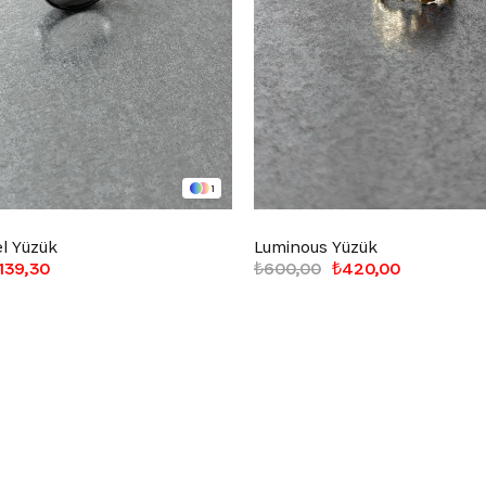
1
l Yüzük
Luminous Yüzük
139,30
₺600,00
₺420,00