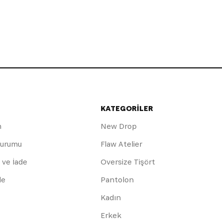
KATEGORİLER
m
New Drop
Durumu
Flaw Atelier
 ve İade
Oversize Tişört
de
Pantolon
Kadın
Erkek