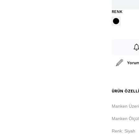
RENK
Yorum
ÜRÜN ÖZELLI
Manken Üzer
Manken Ölçüle
Renk: Siyah