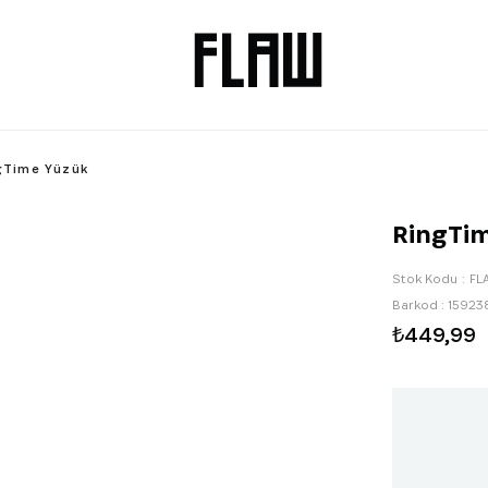
gTime Yüzük
RingTi
Stok Kodu
FL
Barkod
:
15923
₺449,99