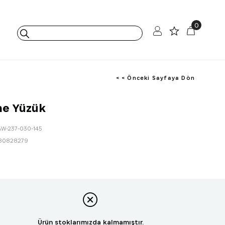
0
< < Önceki Sayfaya Dön
me Yüzük
AW-237-030-145
80828279
Ürün stoklarımızda kalmamıştır.