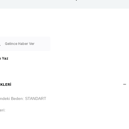
Gelince Haber Ver
 Yaz
KLERI
indeki Beden: STANDART
ri: