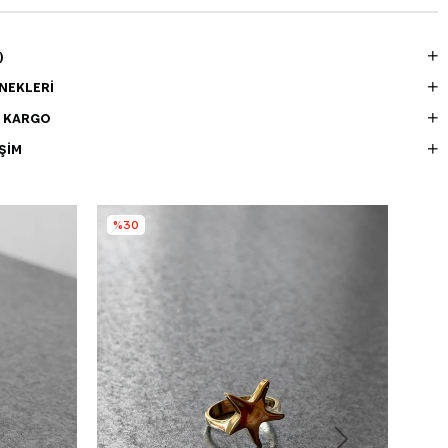
)
NEKLERI
E KARGO
ŞIM
%30
%3