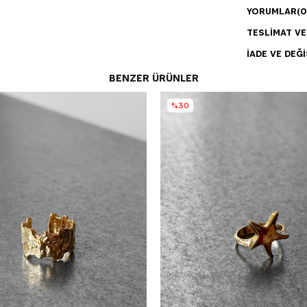
YORUMLAR
(0
TESLIMAT V
İADE VE DEĞI
BENZER ÜRÜNLER
%30