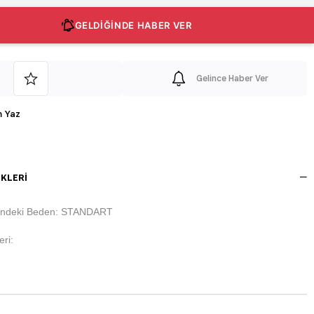
GELDİĞİNDE HABER VER
Gelince Haber Ver
 Yaz
KLERI
indeki Beden: STANDART
ri: