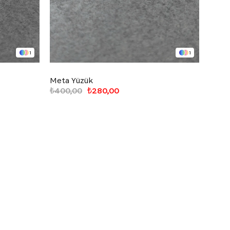
1
1
Meta Yüzük
Star 
₺400,00
₺280,00
₺600