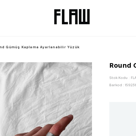
nd Gümüş Kaplama Ayarlanabilir Yüzük
Round G
Stok Kodu
FL
Barkod
:
15923