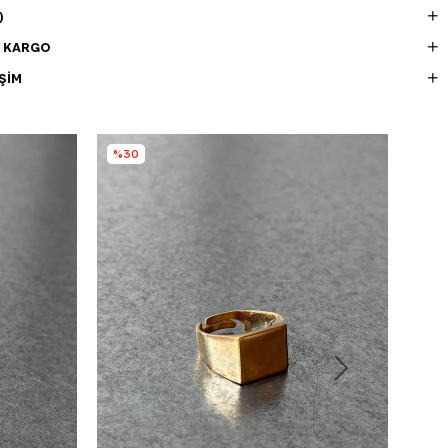
)
E KARGO
ŞIM
%30
%3