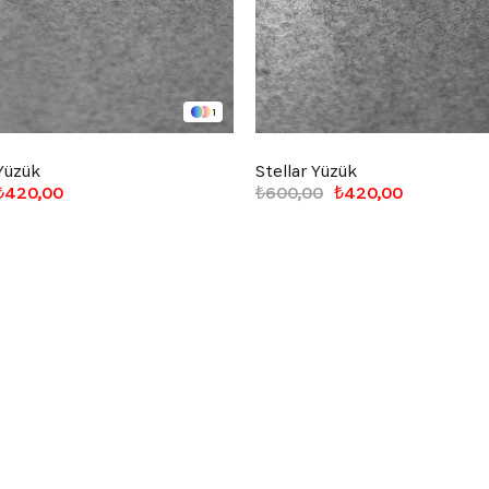
1
Yüzük
Stellar Yüzük
₺420,00
₺600,00
₺420,00