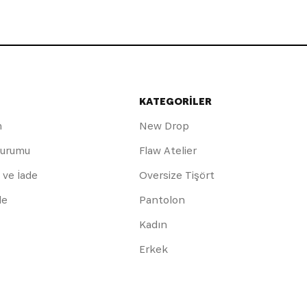
KATEGORİLER
m
New Drop
Durumu
Flaw Atelier
 ve İade
Oversize Tişört
de
Pantolon
Kadın
Erkek