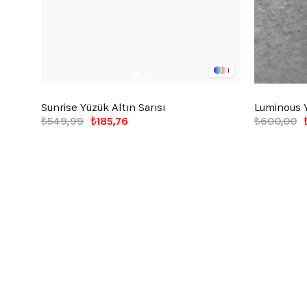
1
Sunrise Yüzük Altın Sarısı
Luminous 
₺549,99
₺185,76
₺600,00