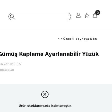
0
< < Önceki Sayfaya Dön
ümüş Kaplama Ayarlanabilir Yüzük
AW-237-030-077
80476630
Ürün stoklarımızda kalmamıştır.