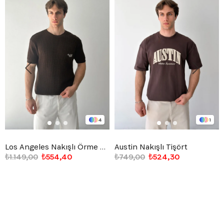
4
1
Los Angeles Nakışlı Örme Triko Tişört
Austin Nakışlı Tişört
₺1.149,00
₺554,40
₺749,00
₺524,30