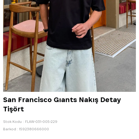
San Francisco Gıants Nakış Detay
Tişört
Stok Kodu
FLAW-031-005-229
Barkod
:
1592380666000