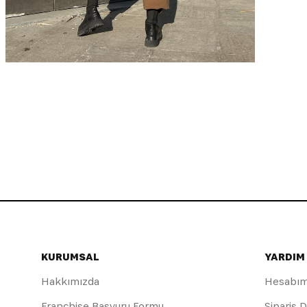
KURUMSAL
YARDIM
Hakkımızda
Hesabı
Franchise Başvuru Formu
Sipariş 