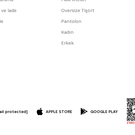
 ve İade
Oversize Tişört
de
Pantolon
Kadın
Erkek
ail protected]
APPLE STORE
GOOGLE PLAY