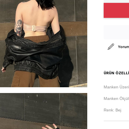
Yorum
ÜRÜN ÖZELLI
Manken Üzeri
Manken Ölçüle
Renk: Bej