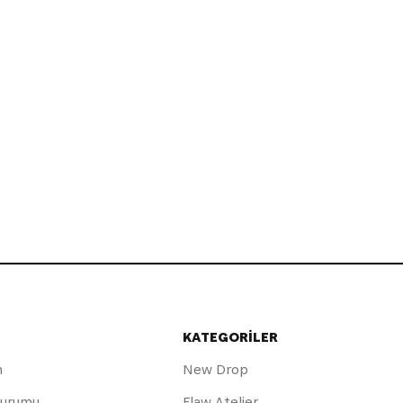
KATEGORİLER
m
New Drop
Durumu
Flaw Atelier