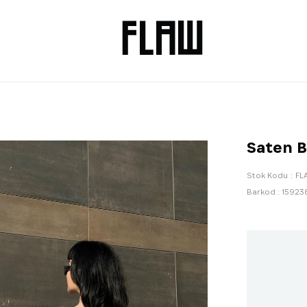
Saten B
Stok Kodu
FL
Barkod
:
15923